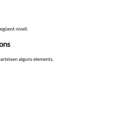
egüent nivell.
ions
mparteixen alguns elements.