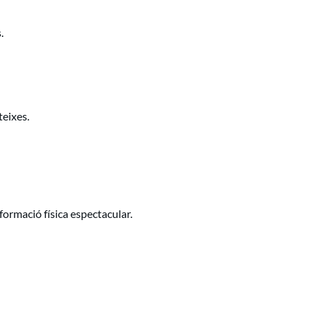
.
teixes.
ormació física espectacular.