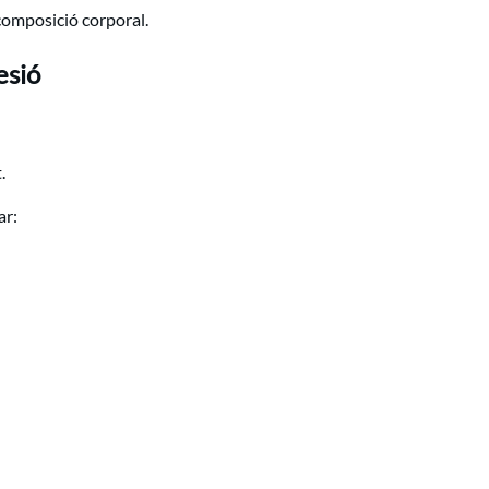
composició corporal.
esió
.
ar: