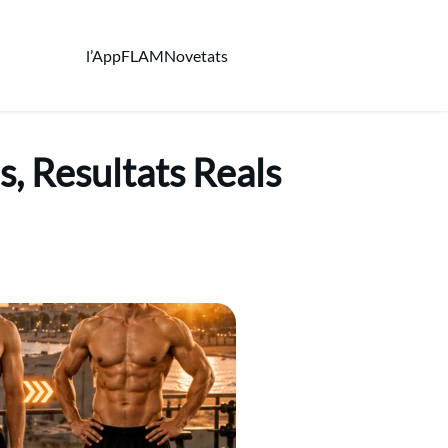
l’App
FLAM
Novetats
, Resultats Reals