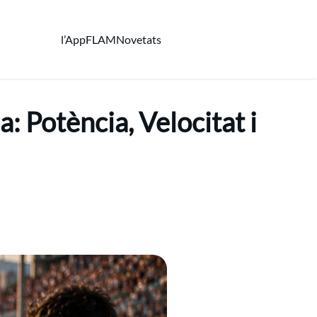
l’App
FLAM
Novetats
 Potència, Velocitat i