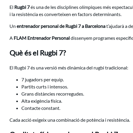
El
Rugbi 7
és una de les disciplines olímpiques més espectacula
i la resistència es converteixen en factors determinants.
Un
entrenador personal de Rugbi 7 a Barcelona
t’ajudarà a d
A
FLAM Entrenador Personal
dissenyem programes específics
Què és el Rugbi 7?
El Rugbi 7 és una versió més dinàmica del rugbi tradicional:
7 jugadors per equip.
Partits curts i intensos.
Grans distàncies recorregudes.
Alta exigència física.
Contacte constant.
Cada acció exigeix una combinació de potència i resistència.