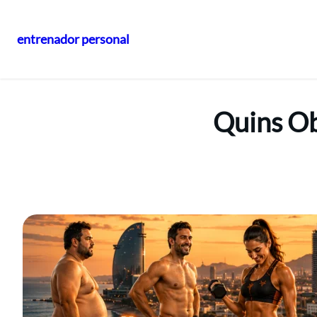
entrenador personal
Vés
al
contingut
Quins Ob