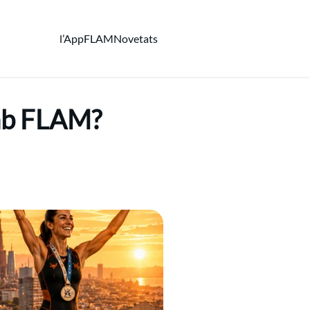
l’App
FLAM
Novetats
amb FLAM?